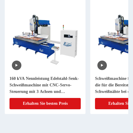
160 kVA Nennleistung Edelstahl-Senk-
Schweißmaschine für
Schweißmaschine mit CNC-Servo-
die für die Bereitste
Steuerung mit 3 Achsen und
Schweißnähte bei der
Mittelfrequenz-Wechselrichter (MFDC)
Küchenspülen entwic
Erhalten Sie besten Preis
Erhalten Sie 