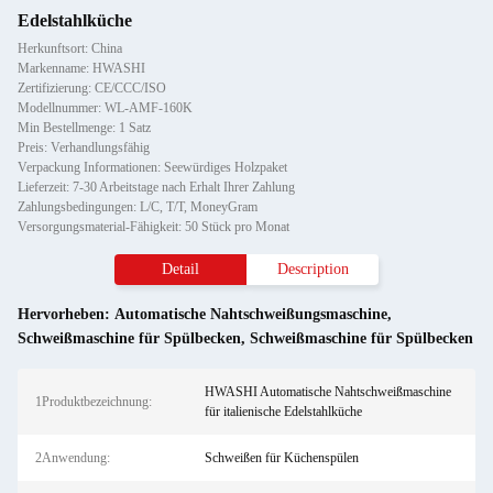
Edelstahlküche
Herkunftsort: China
Markenname: HWASHI
Zertifizierung: CE/CCC/ISO
Modellnummer: WL-AMF-160K
Min Bestellmenge: 1 Satz
Preis: Verhandlungsfähig
Verpackung Informationen: Seewürdiges Holzpaket
Lieferzeit: 7-30 Arbeitstage nach Erhalt Ihrer Zahlung
Zahlungsbedingungen: L/C, T/T, MoneyGram
Versorgungsmaterial-Fähigkeit: 50 Stück pro Monat
Detail
Description
Hervorheben:
Automatische Nahtschweißungsmaschine
,
Schweißmaschine für Spülbecken
,
Schweißmaschine für Spülbecken
HWASHI Automatische Nahtschweißmaschine
1Produktbezeichnung:
für italienische Edelstahlküche
2Anwendung:
Schweißen für Küchenspülen