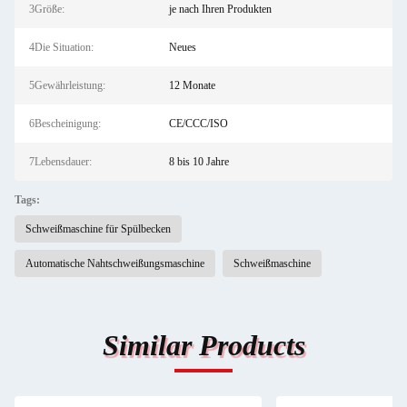
3Größe:
je nach Ihren Produkten
4Die Situation:
Neues
5Gewährleistung:
12 Monate
6Bescheinigung:
CE/CCC/ISO
7Lebensdauer:
8 bis 10 Jahre
Tags:
Schweißmaschine für Spülbecken
Automatische Nahtschweißungsmaschine
Schweißmaschine
Similar Products