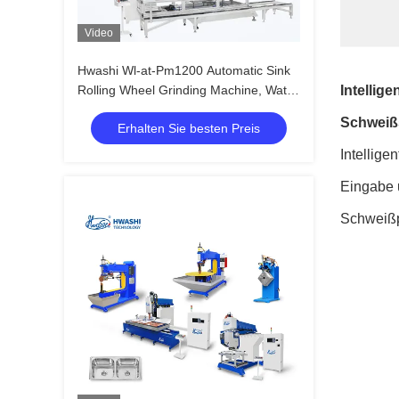
Video
Hwashi Wl-at-Pm1200 Automatic Sink
Rolling Wheel Grinding Machine, Water
Intellige
Tank Welding Production Line
Schweiß
Erhalten Sie besten Preis
Intellige
Eingabe 
Schweißp