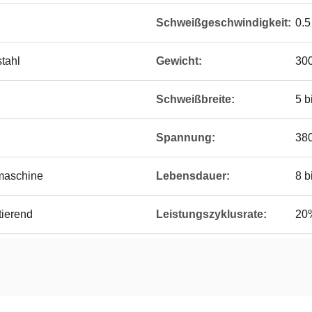
Schweißgeschwindigkeit:
0.5
stahl
Gewicht:
300
Schweißbreite:
5 b
Spannung:
38
maschine
Lebensdauer:
8 b
tierend
Leistungszyklusrate:
20