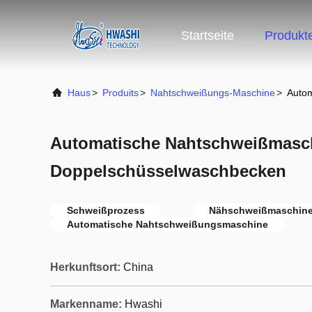
Startseite
Produkt
Haus
>
Produits
>
Nahtschweißungs-Maschine
>
Autom
Automatische Nahtschweißmaschi
Doppelschüsselwaschbecken
Schweißprozess
Nähschweißmaschine 
Automatische Nahtschweißungsmaschine
Herkunftsort:
China
Markenname:
Hwashi