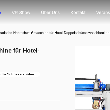
e
VR Show
Über Uns
Kontakt
Verans
atische Nahtschweißmaschine für Hotel-Doppelschüsselwaschbecken
ne für Hotel-
für Schüsselspülen