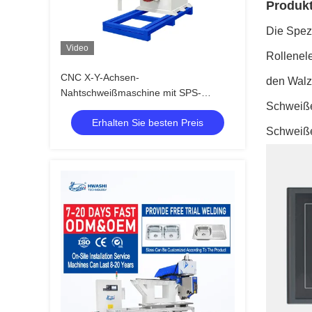
Produkt
Die Spez
Video
Rollenel
CNC X-Y-Achsen-
den Walz
Nahtschweißmaschine mit SPS-
Schweiße
Steuerungssystem für
Erhalten Sie besten Preis
Edelstahlflansche
Schweiße