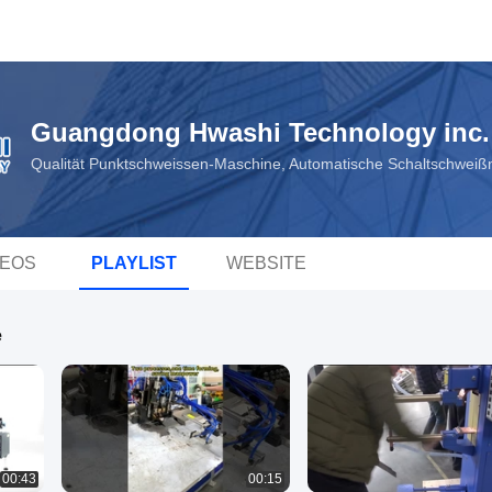
Guangdong Hwashi Technology inc.
Qualität Punktschweissen-Maschine, Automatische Schaltschwei
DEOS
PLAYLIST
WEBSITE
e
00:43
00:15