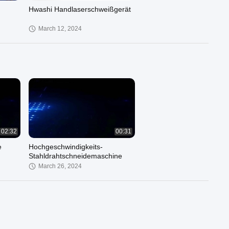
Hwashi Handlaserschweißgerät
March 12, 2024
00:42
00:39
Pneumatische AC-
hine
Punktschweißmaschine
02:32
00:31
March 12, 2024
e
Hochgeschwindigkeits-
Stahldrahtschneidemaschine
March 26, 2024