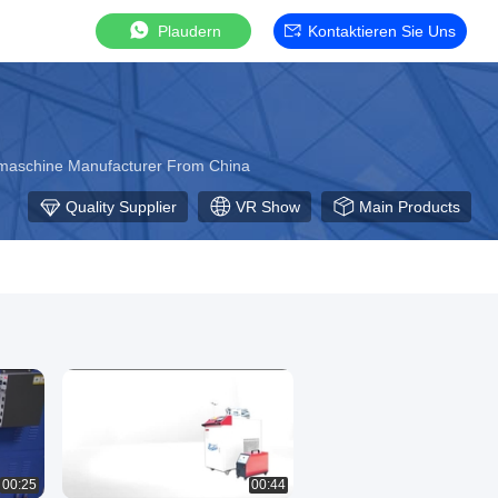
Plaudern
Kontaktieren Sie Uns
ßmaschine Manufacturer From China
Quality Supplier
VR Show
Main Products
00:25
00:44