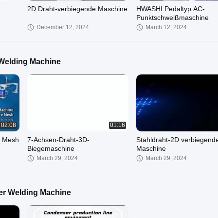
2D Draht-verbiegende Maschine
HWASHI Pedaltyp AC-
Punktschweißmaschine
December 12, 2024
March 12, 2024
 Welding Machine
00:30
00:42
Qualitäts-
HWASHI MF
ät für
Kondensatorentladungs-
Gleichspannschweißmasc
Punktschweißmaschine aus
02:08
01:16
March 12, 2024
March 12, 2024
China
t Mesh
7-Achsen-Draht-3D-
Stahldraht-2D verbiegend
Biegemaschine
Maschine
March 29, 2024
March 29, 2024
er Welding Machine