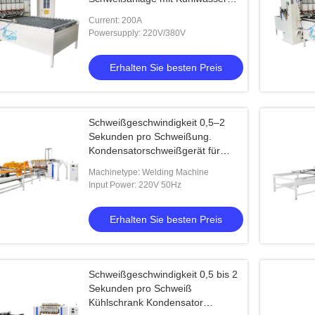
30Lmin Kapazität für
Current: 200A
Schweißprozesse
Powersupply: 220V/380V
Erhalten Sie besten Preis
Schweißgeschwindigkeit 0,5–2
Sekunden pro Schweißung.
Kondensatorschweißgerät für
Kühlschränke. Das
Machinetype: Welding Machine
Punktschweißverfahren
Input Power: 220V 50Hz
gewährleistet eine schnelle
Wartung der Kühlung
Erhalten Sie besten Preis
Schweißgeschwindigkeit 0,5 bis 2
Sekunden pro Schweiß
Kühlschrank Kondensator