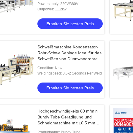
Schweißmaschine Leistung
Powersupply: 220V/380V
1,12kw Ideal für die Herstellung
Outpower: 1.12kw
von Kühlteilen
Erhalten Sie besten Preis
Schweißmaschine Kondensator-
Rohr-Schweißanlage Ideal für das
Schweißen von Dünnwandrohren
in Kondensator- und
Condition: New
Kesselanwendungen
Weldingspeed: 0.5-2 Seconds Per Weld
Erhalten Sie besten Preis
Hochgeschwindigkeits 80 m/min
Bundy Tube Geradigung und
Schneidmaschine mit ±0,5 mm
Präzision und automatischer
Produktname: Bundy Tube