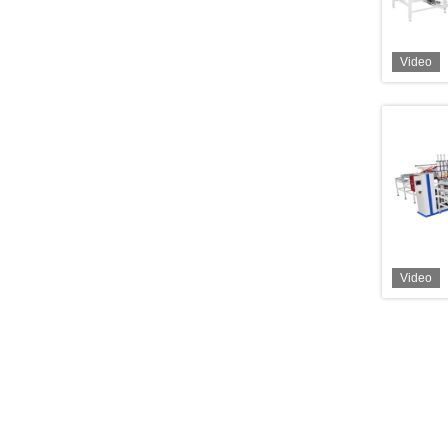
Video
Video