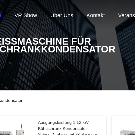
e
VR Show
Über Uns
Kontakt
Verans
ISSMASCHINE FÜR K
CHRANKKONDENSATOR
kondensator
Ausgangsleistung 1,12 kW
Kühlschrank Kondensator
Schweißanlage mit Kühlwasser