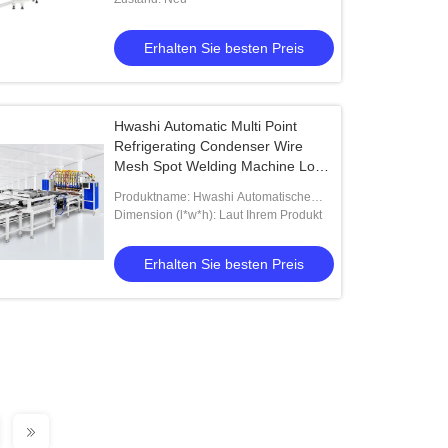
Kondensator
Erhalten Sie besten Preis
Hwashi Automatic Multi Point
Refrigerating Condenser Wire
Mesh Spot Welding Machine Low
Carbon Steel Wire Mesh Welding
Produktname: Hwashi Automatische
Mehrpunkte Kühlkondensator Drahtnetz
Dimension (l*w*h): Laut Ihrem Produkt
Spotschweißmaschine
Niedrigkohlenstoffstahl
Erhalten Sie besten Preis