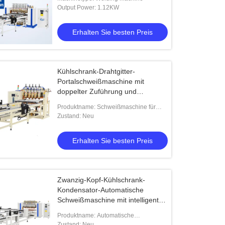
Output Power: 1.12KW
Erhalten Sie besten Preis
Kühlschrank-Drahtgitter-
Portalschweißmaschine mit
doppelter Zuführung und
automatischem Zuführsystem mit
Produktname: Schweißmaschine für
10 Elektroden
Kühlschränke mit Doppelschicht-
Zustand: Neu
Fütterung
Erhalten Sie besten Preis
Zwanzig-Kopf-Kühlschrank-
Kondensator-Automatische
Schweißmaschine mit intelligenter
Steuerung für Bundyrohr-
Produktname: Automatische
Kondensatoren
Schweißmaschine für Kühlschrank
Zustand: Neu