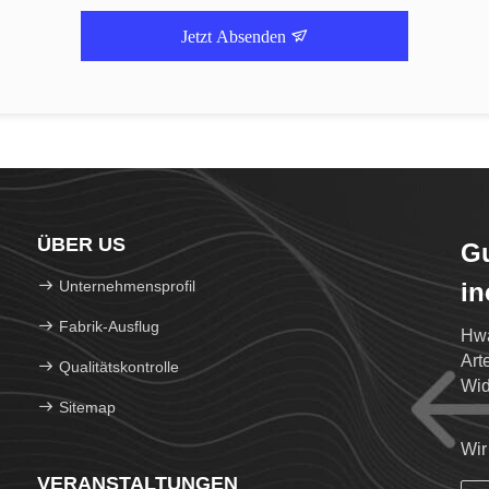
Jetzt Absenden
ÜBER US
G
Unternehmensprofil
in
Fabrik-Ausflug
Hwa
Art
Qualitätskontrolle
Wid
Sitemap
spez
Wir
VERANSTALTUNGEN