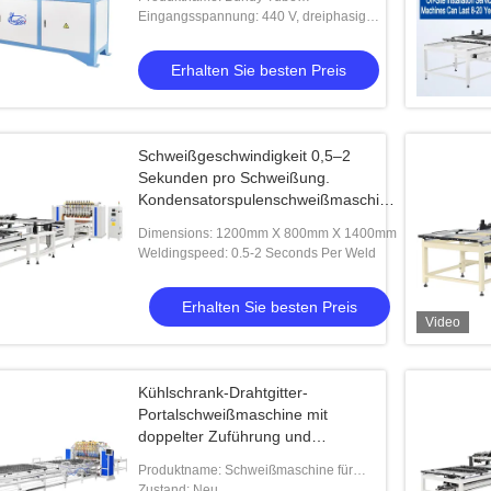
Touchscreen-Steuerung
Straightening and Cutting Machine
Eingangsspannung: 440 V, dreiphasige
geeignet für Klimaanlagen und
50 Hz
Kondensatoren
Erhalten Sie besten Preis
Schweißgeschwindigkeit 0,5–2
Sekunden pro Schweißung.
Kondensatorspulenschweißmaschine.
Geeignetes Material. Bundy-Rohr
Dimensions: 1200mm X 800mm X 1400mm
sorgt für gleichmäßige Schweißnähte
Weldingspeed: 0.5-2 Seconds Per Weld
Erhalten Sie besten Preis
Video
Kühlschrank-Drahtgitter-
Portalschweißmaschine mit
doppelter Zuführung und
automatischem Zuführsystem mit
Produktname: Schweißmaschine für
10 Elektroden
Kühlschränke mit Doppelschicht-
Zustand: Neu