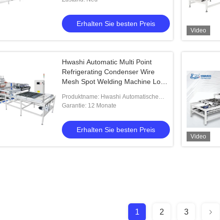
Fütterung
Erhalten Sie besten Preis
Video
Hwashi Automatic Multi Point
Refrigerating Condenser Wire
Mesh Spot Welding Machine Low
Carbon Steel Wire Mesh Welding
Produktname: Hwashi Automatische
Mehrpunkte Kühlkondensator Drahtnetz
Garantie: 12 Monate
Spotschweißmaschine
Niedrigkohlenstoffstahl
Erhalten Sie besten Preis
Video
1
2
3