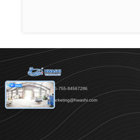
Telefon：86-755-84567286
E-Mail：marketing@hwashi.com