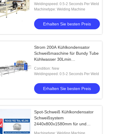
von 112 kW, geeignet für die
Weldingspeed: 0.5-2 Seconds Per Weld
Herstellung von Kühlgeräten
Machinetype: Welding Machine
Erhalten Sie besten Preis
Strom 200A Kühlkondensator
Schweißmaschine für Bundy Tube
Kühlwasser 30Lmin
unterstützende Kühlkondensator
Condition: New
Montage
Weldingspeed: 0.5-2 Seconds Per Weld
Erhalten Sie besten Preis
Spot-Schweiß Kühlkondensator
Schweißsystem
2440x800x1580mm für und
Kondensator Fertigungsprozesse
Machinetype: Welding Machine