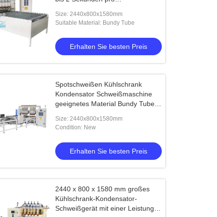
Schweißgeschwindigkeit und 200
Size: 2440x800x1580mm
A Strom für die Montage von
Suitable Material: Bundy Tube
Kühlteilen
Erhalten Sie besten Preis
Spotschweißen Kühlschrank
Kondensator Schweißmaschine
geeignetes Material Bundy Tube
Abmessungen 1200mm X 800mm
Size: 2440x800x1580mm
X 1400mm
Condition: New
Erhalten Sie besten Preis
2440 x 800 x 1580 mm großes
Kühlschrank-Kondensator-
Schweißgerät mit einer Leistung