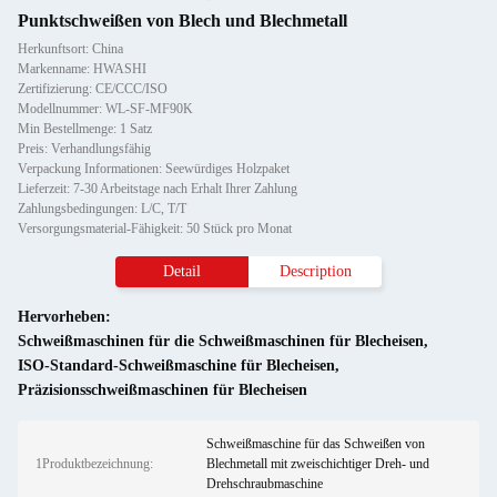
Punktschweißen von Blech und Blechmetall
Herkunftsort: China
Markenname: HWASHI
Zertifizierung: CE/CCC/ISO
Modellnummer: WL-SF-MF90K
Min Bestellmenge: 1 Satz
Preis: Verhandlungsfähig
Verpackung Informationen: Seewürdiges Holzpaket
Lieferzeit: 7-30 Arbeitstage nach Erhalt Ihrer Zahlung
Zahlungsbedingungen: L/C, T/T
Versorgungsmaterial-Fähigkeit: 50 Stück pro Monat
Detail
Description
Hervorheben:
Schweißmaschinen für die Schweißmaschinen für Blecheisen
,
ISO-Standard-Schweißmaschine für Blecheisen
,
Präzisionsschweißmaschinen für Blecheisen
Schweißmaschine für das Schweißen von
1Produktbezeichnung:
Blechmetall mit zweischichtiger Dreh- und
Drehschraubmaschine