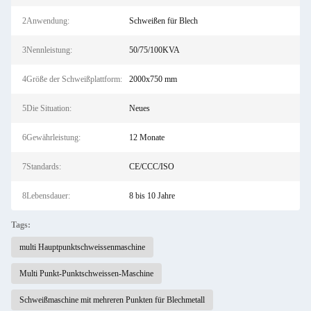
2Anwendung:
Schweißen für Blech
3Nennleistung:
50/75/100KVA
4Größe der Schweißplattform:
2000x750 mm
5Die Situation:
Neues
6Gewährleistung:
12 Monate
7Standards:
CE/CCC/ISO
8Lebensdauer:
8 bis 10 Jahre
Tags:
multi Hauptpunktschweissenmaschine
Multi Punkt-Punktschweissen-Maschine
Schweißmaschine mit mehreren Punkten für Blechmetall