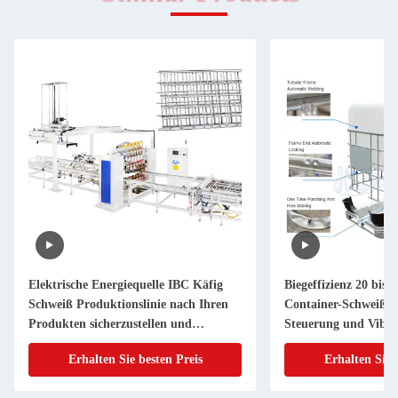
Elektrische Energiequelle IBC Käfig
Biegeffizienz 20 bis
Schweiß Produktionslinie nach Ihren
Container-Schweißm
Produkten sicherzustellen und
Steuerung und Vibrat
Schweißprozess entworfen
1 Stunde
Erhalten Sie besten Preis
Erhalten Sie 