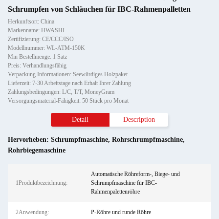
Schrumpfen von Schläuchen für IBC-Rahmenpalletten
Herkunftsort: China
Markenname: HWASHI
Zertifizierung: CE/CCC/ISO
Modellnummer: WL-ATM-150K
Min Bestellmenge: 1 Satz
Preis: Verhandlungsfähig
Verpackung Informationen: Seewürdiges Holzpaket
Lieferzeit: 7-30 Arbeitstage nach Erhalt Ihrer Zahlung
Zahlungsbedingungen: L/C, T/T, MoneyGram
Versorgungsmaterial-Fähigkeit: 50 Stück pro Monat
Detail
Description
Hervorheben:
Schrumpfmaschine
,
Rohrschrumpfmaschine
,
Rohrbiegemaschine
Automatische Röhreform-, Biege- und
1Produktbezeichnung:
Schrumpfmaschine für IBC-
Rahmenpalettenröhre
2Anwendung:
P-Röhre und runde Röhre