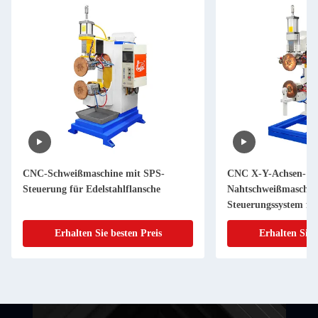
CNC-Schweißmaschine mit SPS-
CNC X-Y-Achsen-
Steuerung für Edelstahlflansche
Nahtschweißmaschin
Steuerungssystem für
Erhalten Sie besten Preis
Erhalten Sie 