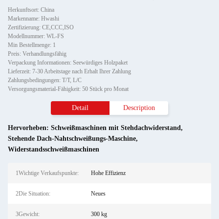
Herkunftsort: China
Markenname: Hwashi
Zertifizierung: CE,CCC,ISO
Modellnummer: WL-FS
Min Bestellmenge: 1
Preis: Verhandlungsfähig
Verpackung Informationen: Seewürdiges Holzpaket
Lieferzeit: 7-30 Arbeitstage nach Erhalt Ihrer Zahlung
Zahlungsbedingungen: T/T, L/C
Versorgungsmaterial-Fähigkeit: 50 Stück pro Monat
Detail
Description
Hervorheben:
Schweißmaschinen mit Stehdachwiderstand
,
Stehende Dach-Nahtschweißungs-Maschine
,
Widerstandsschweißmaschinen
1Wichtige Verkaufspunkte:
Hohe Effizienz
2Die Situation:
Neues
3Gewicht:
300 kg