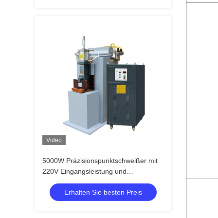
Video
5000W Präzisionspunktschweißer mit
220V Eingangsleistung und
CE/CCC/ISO-Zertifizierung für Mini-
Erhalten Sie besten Preis
Punktschweißanwendungen