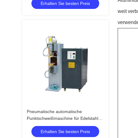
Aluminium
Erhalten Sie besten Preis
Drahtnetze
weit verb
verwende
Pneumatische automatische
Punktschweißmaschine für Edelstahl
mit Fußpedalbedienung
Erhalten Sie besten Preis