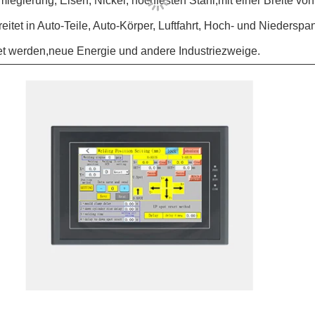
legierung, Eisen, Nickel, hochfesten Stahl,mit einer Breite v
reitet in Auto-Teile, Auto-Körper, Luftfahrt, Hoch- und Nieder
t werden,neue Energie und andere Industriezweige.