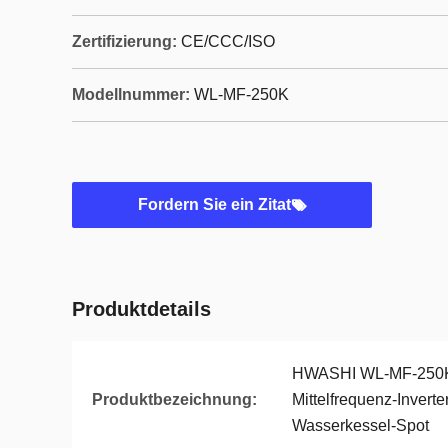
Zertifizierung:
CE/CCC/ISO
Modellnummer:
WL-MF-250K
Fordern Sie ein Zitat
Produktdetails
HWASHI WL-MF-250K
Produktbezeichnung:
Mittelfrequenz-Invert
Wasserkessel-Spot