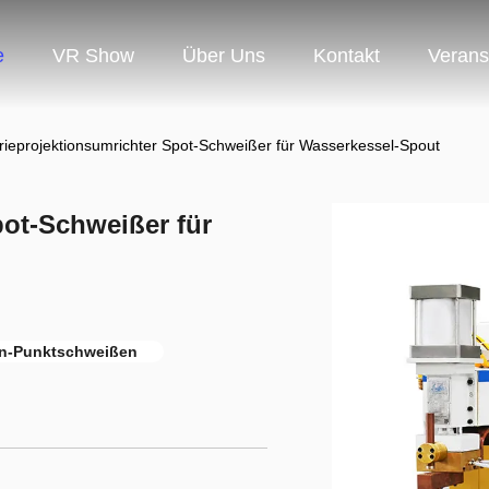
e
VR Show
Über Uns
Kontakt
Verans
rieprojektionsumrichter Spot-Schweißer für Wasserkessel-Spout
pot-Schweißer für
n-Punktschweißen