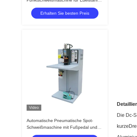
Punktschweißmaschine für Edelstahl
mit Fußpedalbedienung
Erhalten Sie besten Preis
Detailli
Video
Die Dc-S
Automatische Pneumatische Spot-
kurzeDrei
Schweißmaschine mit Fußpedal und
Federdruckkonstruktion für Edelstahl-